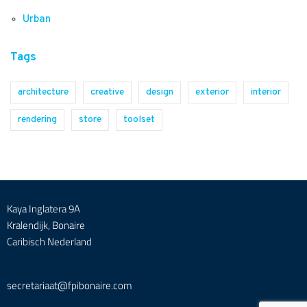
Urban
Tags
architecture
creative
design
exterior
interior
rendering
store
toolset
Kaya Inglatera 9A
Kralendijk, Bonaire
Caribisch Nederland
secretariaat@fpibonaire.com